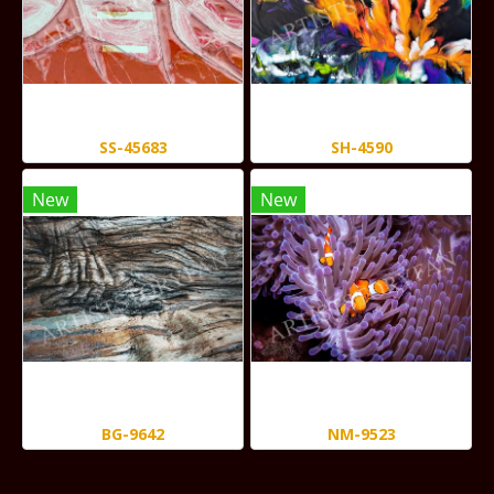
SS-45683
SH-4590
New
New
BG-9642
NM-9523